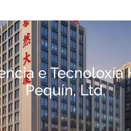
ncia e Tecnoloxía
Pequín, Ltd.