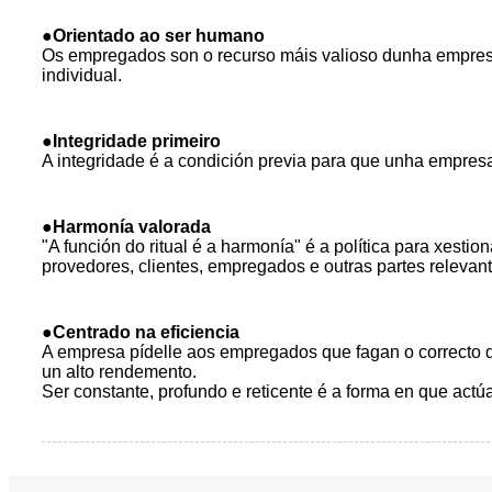
●
Orientado ao ser humano
Os empregados son o recurso máis valioso dunha empres
individual.
●
Integridade primeiro
A integridade é a condición previa para que unha empresa
●
Harmonía valorada
"A función do ritual é a harmonía" é a política para xest
provedores, clientes, empregados e outras partes releva
●
Centrado na eficiencia
A empresa pídelle aos empregados que fagan o correcto d
un alto rendemento.
Ser constante, profundo e reticente é a forma en que act